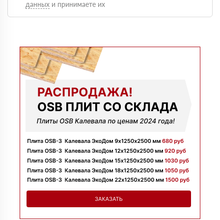
данных
и принимаете их
Оформили быстро, доставку сделали без задержек и
больше сказать нечего, четко и по делу
Марина
09 июля 2025
Заказывала утеплитель для перекрытий. Менеджер
Денис объяснил разницу между материалами и помог
выбрать. Взяли оптимальный вариант по цене.
Доставили без задержек
Алексей
13 июня 2025
Всё супер, утеплитель упакован хорошо, спасибо
Николай
06 июня 2025
Цена устроила, привезли вовремя все устроило, спасибо!
Владимир
05 июня 2025
Обыскались определенный утеплитель роквул, спасибо
менеджеру Алёне с организацией доставки с разных
складов к назначенному дню
Николай
28 мая 2025
Начал сотрудничать недавно, нареканий вообще нет,
работаю уже напрямую с менеджером, что удобно.
Просто делаю запрос по объему и срокам
Иван
20 мая 2025