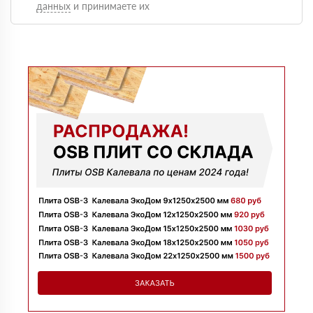
данных
и принимаете их
Оформили быстро, доставку сделали без задержек и
больше сказать нечего, четко и по делу
Марина
09 июля 2025
Заказывала утеплитель для перекрытий. Менеджер
Денис объяснил разницу между материалами и помог
выбрать. Взяли оптимальный вариант по цене.
Доставили без задержек
Алексей
13 июня 2025
Всё супер, утеплитель упакован хорошо, спасибо
Николай
06 июня 2025
Цена устроила, привезли вовремя все устроило, спасибо!
Владимир
05 июня 2025
Обыскались определенный утеплитель роквул, спасибо
менеджеру Алёне с организацией доставки с разных
складов к назначенному дню
Николай
28 мая 2025
Начал сотрудничать недавно, нареканий вообще нет,
работаю уже напрямую с менеджером, что удобно.
Просто делаю запрос по объему и срокам
Иван
20 мая 2025