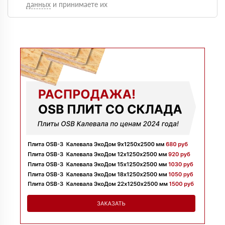
данных
и принимаете их
Оформили быстро, доставку сделали без задержек и
больше сказать нечего, четко и по делу
Марина
09 июля 2025
Заказывала утеплитель для перекрытий. Менеджер
Денис объяснил разницу между материалами и помог
выбрать. Взяли оптимальный вариант по цене.
Доставили без задержек
Алексей
13 июня 2025
Всё супер, утеплитель упакован хорошо, спасибо
Николай
06 июня 2025
Цена устроила, привезли вовремя все устроило, спасибо!
Владимир
05 июня 2025
Обыскались определенный утеплитель роквул, спасибо
менеджеру Алёне с организацией доставки с разных
складов к назначенному дню
Николай
28 мая 2025
Начал сотрудничать недавно, нареканий вообще нет,
работаю уже напрямую с менеджером, что удобно.
Просто делаю запрос по объему и срокам
Иван
20 мая 2025