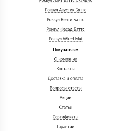
Роквул Лайт Баттс Скандик
Роквул Акустик Баттс
Роквул Венти Баттс
Роквул Фасад Баттс
Роквул Wired Mat
Покупателям
О компании
Контакты
Доставка и оплата
Вопросы-ответы
Акции
Статьи
Сертификаты
Гарантии