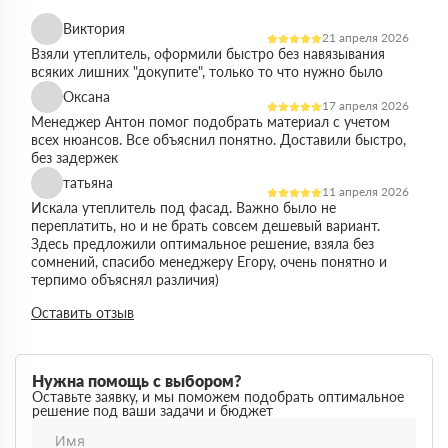
Виктория
21 апреля 2026
Взяли утеплитель, оформили быстро без навязывания
всяких лишних "докупите", только то что нужно было
Оксана
17 апреля 2026
Менеджер Антон помог подобрать материал с учетом
всех нюансов. Все объяснил понятно. Доставили быстро,
без задержек
татьяна
11 апреля 2026
Искала утеплитель под фасад. Важно было не
переплатить, но и не брать совсем дешевый вариант.
Здесь предложили оптимальное решение, взяла без
сомнений, спасибо менеджеру Егору, очень понятно и
терпимо объяснял различия)
Виктор
Оставить отзыв
14 марта 2026
Работал на объекте в спб, нужен был утеплитель в
большом объеме. Здесь подтвердили наличие и быстро
организовали доставку. Это сильно упростило работу
Нужна помощь с выбором?
Максим
Оставьте заявку, и мы поможем подобрать оптимальное
03 марта 2026
решение под ваши задачи и бюджет
Немного запутался в видах утеплителей но помогли
разобратсья, менеджеры быстро связались и помогли