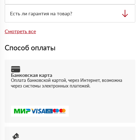
Да, самовывоз возможен со склада. Товар выдают
только по предварительно оформленной заявке через
Есть ли гарантия на товар?
менеджера.
Да, на товары действует гарантия производителя. При
отгрузке можно получить документы, подтверждающие
Смотреть все
качество и соответствие продукции.
Способ оплаты
Банковская карта
Оплата банковской картой, через Интернет, возможна
через системы электронных платежей.