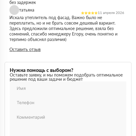
без задержек
татьяна
11 апреля 2026
Искала утеплитель под фасад. Важно было не
переплатить, но и не брать совсем дешевый вариант.
Здесь предложили оптимальное решение, взяла без
сомнений, спасибо менеджеру Егору, очень понятно и
терпимо объяснял различия)
Виктор
Оставить отзыв
14 марта 2026
Работал на объекте в спб, нужен был утеплитель в
большом объеме. Здесь подтвердили наличие и быстро
организовали доставку. Это сильно упростило работу
Нужна помощь с выбором?
Максим
Оставьте заявку, и мы поможем подобрать оптимальное
03 марта 2026
решение под ваши задачи и бюджет
Немного запутался в видах утеплителей но помогли
разобратсья, менеджеры быстро связались и помогли
Михаил
02 февраля 2026
Заказывал утеплитель для дачи. Объем небольшой, но
отношение нормальное, наверное будем заказывать еще
Денис
18 ноября 2025
Понадобился утеплитель срочно. В термодом впервые
покупал, быстро отработали заявку и уже на следующий
день привезли, порадовала скорость работы