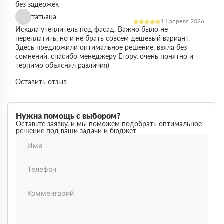
без задержек
татьяна
11 апреля 2026
Искала утеплитель под фасад. Важно было не
переплатить, но и не брать совсем дешевый вариант.
Здесь предложили оптимальное решение, взяла без
сомнений, спасибо менеджеру Егору, очень понятно и
терпимо объяснял различия)
Виктор
Оставить отзыв
14 марта 2026
Работал на объекте в спб, нужен был утеплитель в
большом объеме. Здесь подтвердили наличие и быстро
организовали доставку. Это сильно упростило работу
Нужна помощь с выбором?
Максим
Оставьте заявку, и мы поможем подобрать оптимальное
03 марта 2026
решение под ваши задачи и бюджет
Немного запутался в видах утеплителей но помогли
разобратсья, менеджеры быстро связались и помогли
Михаил
02 февраля 2026
Заказывал утеплитель для дачи. Объем небольшой, но
отношение нормальное, наверное будем заказывать еще
Денис
18 ноября 2025
Понадобился утеплитель срочно. В термодом впервые
покупал, быстро отработали заявку и уже на следующий
день привезли, порадовала скорость работы