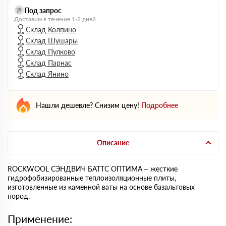
Под запрос
Доставим в течение 1-2 дней
Склад Колпино
Склад Шушары
Склад Пулково
Склад Парнас
Склад Янино
Нашли дешевле? Снизим цену!
Подробнее
Описание
ROCKWOOL СЭНДВИЧ БАТТС ОПТИМА – жесткие
гидрофобизированные теплоизоляционные плиты,
изготовленные из каменной ваты на основе базальтовых
пород.
Применение: