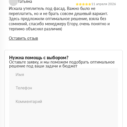
татьяна
11 апреля 2026
Искала утеплитель под фасад. Важно было не
переплатить, но и не брать совсем дешевый вариант.
Здесь предложили оптимальное решение, взяла без
сомнений, спасибо менеджеру Егору, очень понятно и
терпимо объяснял различия)
Виктор
Оставить отзыв
14 марта 2026
Работал на объекте в спб, нужен был утеплитель в
большом объеме. Здесь подтвердили наличие и быстро
организовали доставку. Это сильно упростило работу
Нужна помощь с выбором?
Максим
Оставьте заявку, и мы поможем подобрать оптимальное
03 марта 2026
решение под ваши задачи и бюджет
Немного запутался в видах утеплителей но помогли
разобратсья, менеджеры быстро связались и помогли
Михаил
02 февраля 2026
Заказывал утеплитель для дачи. Объем небольшой, но
отношение нормальное, наверное будем заказывать еще
Денис
18 ноября 2025
Понадобился утеплитель срочно. В термодом впервые
покупал, быстро отработали заявку и уже на следующий
день привезли, порадовала скорость работы
Наталья
12 октября 2025