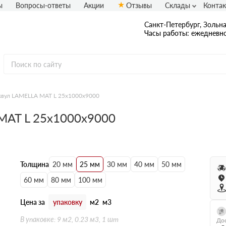
ы
Вопросы-ответы
Акции
Отзывы
Склады
Конта
Санкт-Петербург, Зольная
Часы работы: ежедневно
квул LAMELLA MAT L 25х1000х9000
MAT L 25х1000х9000
Толщина
20 мм
25 мм
30 мм
40 мм
50 мм
60 мм
80 мм
100 мм
Цена за
упаковку
м2
м3
В упаковке: 9 м2, 0.23 м3, 1 шт
Дос