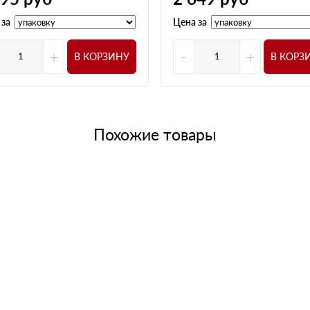
е поставки вовремя, есть скидки при большом объеме
 за
Цена за
22 апреля 2025
 объяснил, какой вариант лучше подойдет под наш
+
-
+
В КОРЗИНУ
В КОРЗ
18 апреля 2025
 утеплитель через менеджера, но и другие
оду и не собирать все
10 апреля 2025
Похожие товары
сметы, а главное быстро
02 апреля 2025
сад, нужно было быстро так как резко решили делать
12 марта 2025
 Только на следующий день перезвонили, но зато
ормлением. Привезли всё вовремя, упаковка нормальная,
жно
08 марта 2025
з. Удобно, что всегда можно быстро связаться с
27 января 2025