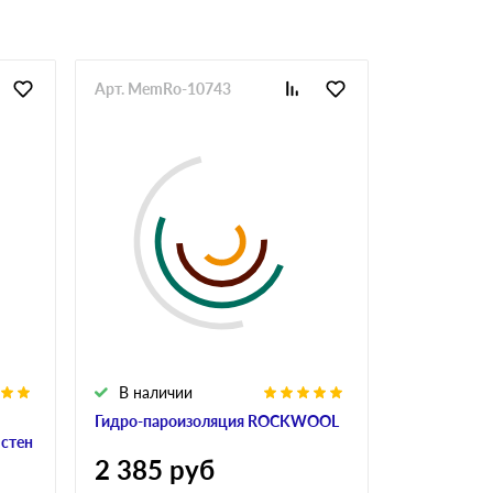
Арт. MemRo-10743
Арт. LenRo
В наличии
В налич
Гидро-пароизоляция ROCKWOOL
Алюминиева
 стен
ROCKWOO
2 385
руб
1 405
р