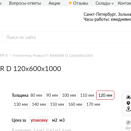
ы
Вопросы-ответы
Акции
Отзывы
Склады
Конта
Санкт-Петербург, Зольная
Часы работы: ежедневно
IER D
Утеплитель Роквул FT BARRIER D 120х600х1000
ER D 120х600х1000
Толщина
80 мм
90 мм
100 мм
110 мм
120 мм
130 мм
140 мм
150 мм
160 мм
170 мм
180 мм
190 мм
200 мм
Цена за
упаковку
м2
м3
Дос
В упаковке: 3.6 м2, 0.43 м3, 6 шт