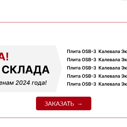
03 марта 2026
огли разобратсья, менеджеры быстро связались и
02 февраля 2026
шой, но отношение нормальное, наверное будем
18 ноября 2025
ервые покупал, быстро отработали заявку и уже на
ть работы
12 октября 2025
али с другими поставщиками, здесь получилось
чения, муж принял доставку и только потом оплатил
01 сентября 2025
ек и больше сказать нечего, четко и по делу
09 июля 2025
джер Денис объяснил разницу между материалами и
цене. Доставили без задержек
ЗАКАЗАТЬ
13 июня 2025
о
06 июня 2025