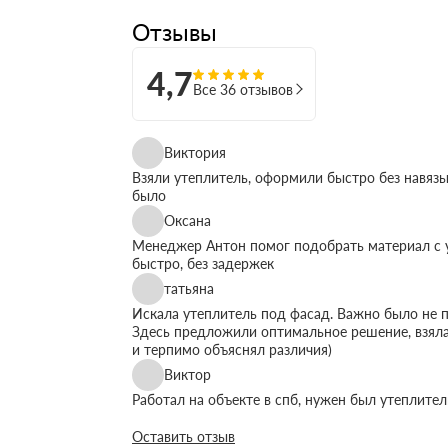
Отзывы
4,7
Все 36 отзывов
Виктория
Взяли утеплитель, оформили быстро без навязы
было
Оксана
Менеджер Антон помог подобрать материал с у
быстро, без задержек
татьяна
Искала утеплитель под фасад. Важно было не п
Здесь предложили оптимальное решение, взяла
и терпимо объяснял различия)
Виктор
Работал на объекте в спб, нужен был утеплите
быстро организовали доставку. Это сильно упр
Оставить отзыв
Максим