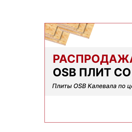
Немного запутался в видах утеплителей но пом
помогли
Михаил
Заказывал утеплитель для дачи. Объем неболь
заказывать еще
Денис
Понадобился утеплитель срочно. В термодом вп
следующий день привезли, порадовала скорос
Наталья
Обращались в вашу компанию впервые. Сравнив
выгоднее. Плюс удобно, что оплата после полу
Анастасия
Оформили быстро, доставку сделали без задерж
Марина
Заказывала утеплитель для перекрытий. Мене
помог выбрать. Взяли оптимальный вариант по 
Алексей
Всё супер, утеплитель упакован хорошо, спасиб
Николай