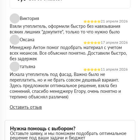
Виктория
21 апреля 2026
Взяли утеплитель, оформили быстро без навязывания
всяких лишних "докупите", только то что нужно было
Оксана
17 апреля 2026
Менеджер Антон помог подобрать материал с учетом
всех нюансов. Все объяснил понятно. Доставили быстро,
без задержек
татьяна
11 апреля 2026
Искала утеплитель под фасад. Важно было не
переплатить, но и не брать совсем дешевый вариант.
Здесь предложили оптимальное решение, взяла без
сомнений, спасибо менеджеру Егору, очень понятно и
терпимо объяснял различия)
Виктор
Оставить отзыв
14 марта 2026
Работал на объекте в спб, нужен был утеплитель в
большом объеме. Здесь подтвердили наличие и быстро
организовали доставку. Это сильно упростило работу
Нужна помощь с выбором?
Максим
Оставьте заявку, и мы поможем подобрать оптимальное
03 марта 2026
решение под ваши задачи и бюджет
Немного запутался в видах утеплителей но помогли