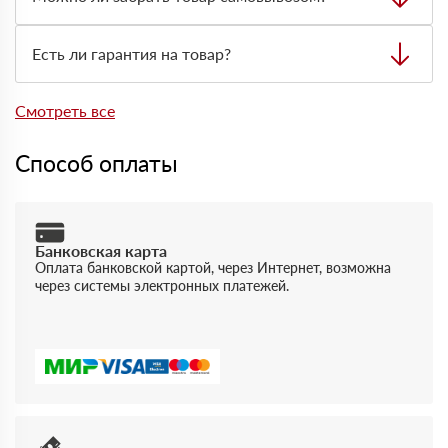
типа материала и нужной техники для разгрузки.
Да, самовывоз возможен со склада. Товар выдают
только по предварительно оформленной заявке через
Есть ли гарантия на товар?
менеджера.
Да, на товары действует гарантия производителя. При
отгрузке можно получить документы, подтверждающие
Смотреть все
качество и соответствие продукции.
Способ оплаты
Банковская карта
Оплата банковской картой, через Интернет, возможна
через системы электронных платежей.