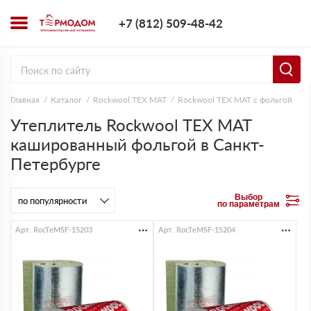
+7 (812) 509-4
+7 (812) 509-48-42
Заказать з
Главная
Каталог
Rockwool ТЕХ МАТ
Rockwool ТЕХ МАТ с фольгой
Утеплитель Rockwool ТЕХ МАТ
кашированный фольгой в Санкт-
Петербурге
Выбор
по параметрам
Арт. RocTeMSF-15203
Арт. RocTeMSF-15204