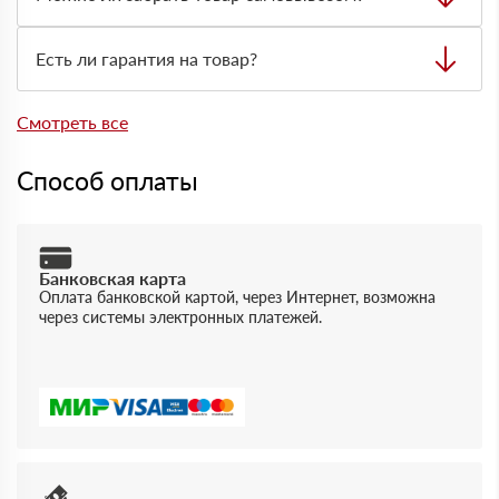
типа материала и нужной техники для разгрузки.
Да, самовывоз возможен со склада. Товар выдают
только по предварительно оформленной заявке через
Есть ли гарантия на товар?
менеджера.
Да, на товары действует гарантия производителя. При
отгрузке можно получить документы, подтверждающие
Смотреть все
качество и соответствие продукции.
Способ оплаты
Банковская карта
Оплата банковской картой, через Интернет, возможна
через системы электронных платежей.