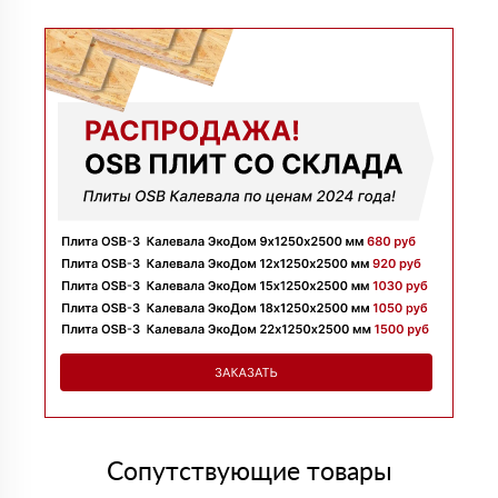
Заказывала утеплитель для перекрытий. Менеджер
Денис объяснил разницу между материалами и помог
выбрать. Взяли оптимальный вариант по цене.
Доставили без задержек
Алексей
13 июня 2025
Всё супер, утеплитель упакован хорошо, спасибо
Николай
06 июня 2025
Цена устроила, привезли вовремя все устроило, спасибо!
Владимир
05 июня 2025
Обыскались определенный утеплитель роквул, спасибо
менеджеру Алёне с организацией доставки с разных
складов к назначенному дню
Николай
28 мая 2025
Начал сотрудничать недавно, нареканий вообще нет,
работаю уже напрямую с менеджером, что удобно.
Просто делаю запрос по объему и срокам
Иван
20 мая 2025
Брали утеплитель несколькими партиями, на той неделе
получили вторую. Всё супер
Сопутствующие товары
Владимир
12 мая 2025