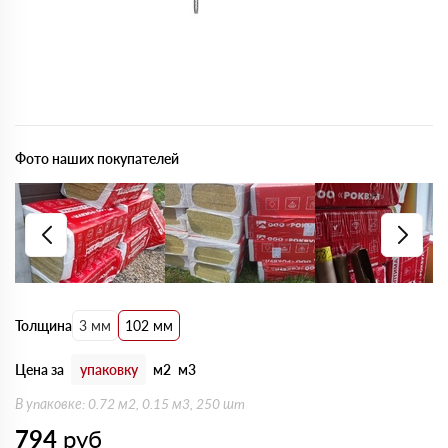
Фото наших покупателей
Толщина
3 мм
102 мм
Цена за
упаковку
м2
м3
В упаковке: 0.72 м2, 0.15 м3, 250 шт
794
руб