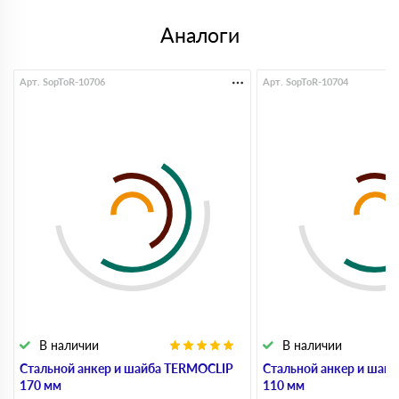
качеством обслуживания довольна
Юрий
Аналоги
12 мая 2024
Нужен был утеплитель привезли на следующий день,
быстро и организованно, спасибо
Арт. SopToR-10706
Арт. SopToR-10704
Ирина
14 апреля 2024
Делали утепление пола сначала не поняла какой вариант
брать но менеджер подсказал и помог разобратсья
паша
03 марта 2024
утеплитель доставили вовремя. спасибо ребятам!
Алексей
18 февраля 2024
Строил пристройку к дому, понадобился утеплитель.
Сначала смотрел в разных местах, но цена не устраивала.
Менеджеры предложили нормальный вариант и сразу
посчитали объем. Доставку сделали быстро, все
приехало аккуратно
В наличии
В наличии
Стальной анкер и шайба TERMOCLIP
Стальной анкер и шай
170 мм
110 мм