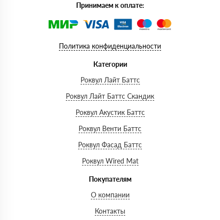
Принимаем к оплате:
Политика конфиденциальности
Категории
Роквул Лайт Баттс
Роквул Лайт Баттс Скандик
Роквул Акустик Баттс
Роквул Венти Баттс
Роквул Фасад Баттс
Роквул Wired Mat
Покупателям
О компании
Контакты