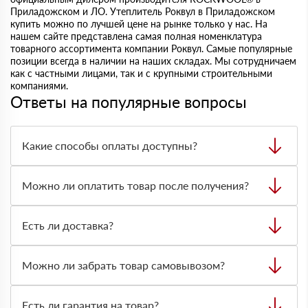
Приладожском и ЛО. Утеплитель Роквул в Приладожском
купить можно по лучшей цене на рынке только у нас. На
нашем сайте представлена самая полная номенклатура
товарного ассортимента компании Роквул. Самые популярные
позиции всегда в наличии на наших складах. Мы сотрудничаем
как с частными лицами, так и с крупными строительными
компаниями.
Ответы на популярные вопросы
Какие способы оплаты доступны?
Можно оплатить заказ наличными, картой или
безналичным переводом на расчётный счёт. Формат
Можно ли оплатить товар после получения?
оплаты лучше заранее согласовать с менеджером при
оформлении заявки.
Да, по большинству заказов доступна оплата после
получения. Вы проверяете товар на месте, сверяете
Есть ли доставка?
количество и состояние, после этого оплачиваете заказ.
Да, доставляем строительные материалы на объект.
Стоимость и сроки зависят от адреса, объёма заказа,
Можно ли забрать товар самовывозом?
типа материала и нужной техники для разгрузки.
Да, самовывоз возможен со склада. Товар выдают
только по предварительно оформленной заявке через
Есть ли гарантия на товар?