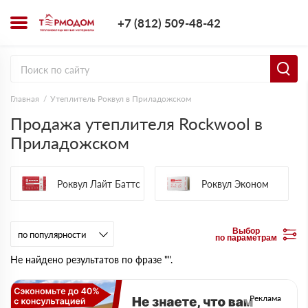
+7 (812) 509-4
+7 (812) 509-48-42
Заказать з
Главная
Утеплитель Роквул в Приладожском
Продажа утеплителя Rockwool в
Приладожском
Роквул Лайт Баттс
Роквул Эконом
Выбор
по параметрам
Не найдено результатов по фразе "".
Реклама