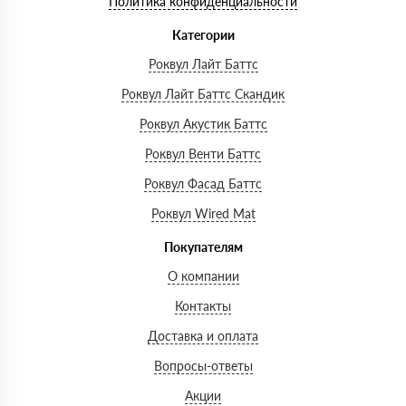
Политика конфиденциальности
Категории
Роквул Лайт Баттс
Роквул Лайт Баттс Скандик
Роквул Акустик Баттс
Роквул Венти Баттс
Роквул Фасад Баттс
Роквул Wired Mat
Покупателям
О компании
Контакты
Доставка и оплата
Вопросы-ответы
Акции