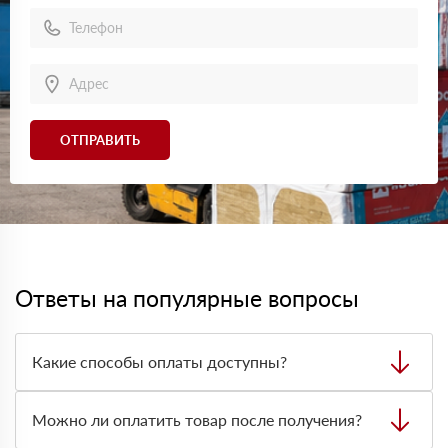
ОТПРАВИТЬ
Ответы на популярные вопросы
Какие способы оплаты доступны?
Можно оплатить заказ наличными, картой или
безналичным переводом на расчётный счёт. Формат
Можно ли оплатить товар после получения?
оплаты лучше заранее согласовать с менеджером при