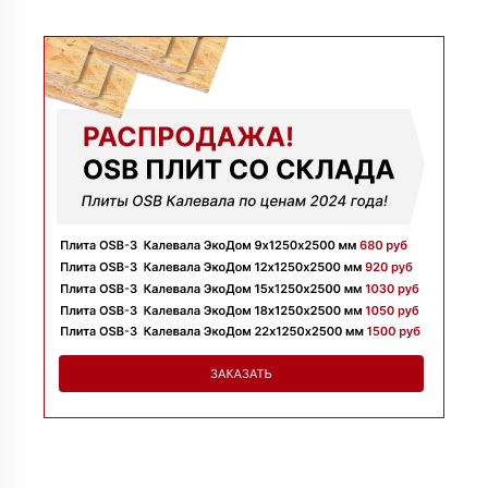
09 июля 2025
Заказывала утеплитель для перекрытий. Менеджер
Денис объяснил разницу между материалами и помог
выбрать. Взяли оптимальный вариант по цене.
Доставили без задержек
Алексей
13 июня 2025
Всё супер, утеплитель упакован хорошо, спасибо
Николай
06 июня 2025
Цена устроила, привезли вовремя все устроило, спасибо!
Владимир
05 июня 2025
Обыскались определенный утеплитель роквул, спасибо
менеджеру Алёне с организацией доставки с разных
складов к назначенному дню
Николай
28 мая 2025
Начал сотрудничать недавно, нареканий вообще нет,
работаю уже напрямую с менеджером, что удобно.
Просто делаю запрос по объему и срокам
Иван
20 мая 2025
Брали утеплитель несколькими партиями, на той неделе
получили вторую. Всё супер
Владимир
12 мая 2025