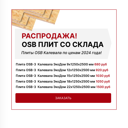
09 июля 2025
Заказывала утеплитель для перекрытий. Менеджер
Денис объяснил разницу между материалами и помог
выбрать. Взяли оптимальный вариант по цене.
Доставили без задержек
Алексей
13 июня 2025
Всё супер, утеплитель упакован хорошо, спасибо
Николай
06 июня 2025
Цена устроила, привезли вовремя все устроило, спасибо!
Владимир
05 июня 2025
Обыскались определенный утеплитель роквул, спасибо
менеджеру Алёне с организацией доставки с разных
складов к назначенному дню
Николай
28 мая 2025
Начал сотрудничать недавно, нареканий вообще нет,
работаю уже напрямую с менеджером, что удобно.
Просто делаю запрос по объему и срокам
Иван
20 мая 2025
Брали утеплитель несколькими партиями, на той неделе
получили вторую. Всё супер
Владимир
12 мая 2025