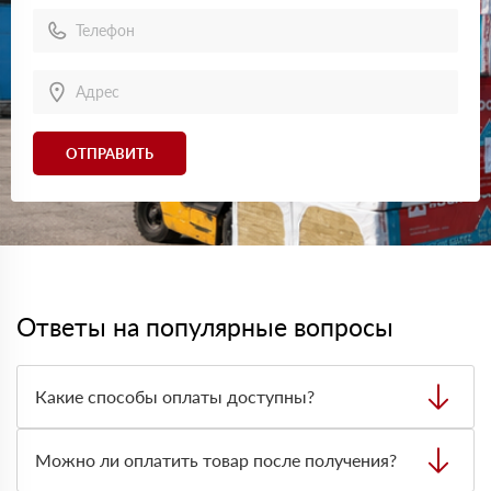
ОТПРАВИТЬ
Ответы на популярные вопросы
Какие способы оплаты доступны?
Можно оплатить заказ наличными, картой или
безналичным переводом на расчётный счёт. Формат
Можно ли оплатить товар после получения?
оплаты лучше заранее согласовать с менеджером при