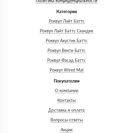
Политика конфиденциальности
Категории
Роквул Лайт Баттс
Роквул Лайт Баттс Скандик
Роквул Акустик Баттс
Роквул Венти Баттс
Роквул Фасад Баттс
Роквул Wired Mat
Покупателям
О компании
Контакты
Доставка и оплата
Вопросы-ответы
Акции