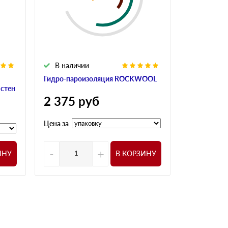
В наличии
Гидро-пароизоляция ROCKWOOL
 стен
2 375
руб
Цена за
-
+
ИНУ
В КОРЗИНУ