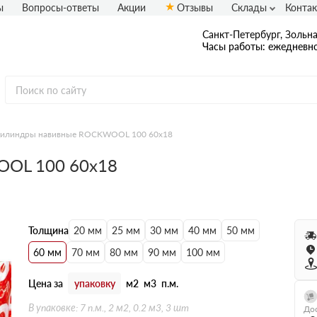
ы
Вопросы-ответы
Акции
Отзывы
Склады
Конта
Санкт-Петербург, Зольная
Часы работы: ежедневно
илиндры навивные ROCKWOOL 100 60х18
OL 100 60х18
Толщина
20 мм
25 мм
30 мм
40 мм
50 мм
60 мм
70 мм
80 мм
90 мм
100 мм
Цена за
упаковку
м2
м3
п.м.
В упаковке: 7 п.м., 2 м2, 0.2 м3, 3 шт
Дос