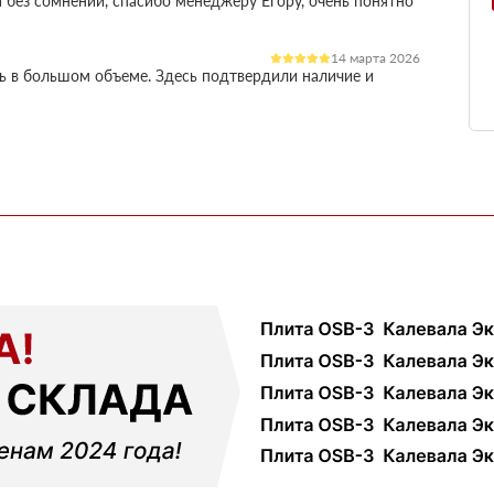
 без сомнений, спасибо менеджеру Егору, очень понятно
14 марта 2026
ль в большом объеме. Здесь подтвердили наличие и
остило работу
03 марта 2026
огли разобратсья, менеджеры быстро связались и
02 февраля 2026
шой, но отношение нормальное, наверное будем
18 ноября 2025
ервые покупал, быстро отработали заявку и уже на
ть работы
12 октября 2025
али с другими поставщиками, здесь получилось
чения, муж принял доставку и только потом оплатил
01 сентября 2025
ек и больше сказать нечего, четко и по делу
09 июля 2025