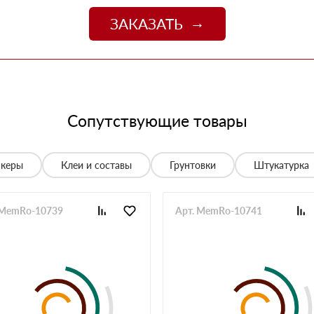
джер Денис объяснил разницу между материалами и
цене. Доставили без задержек
ЗАКАЗАТЬ
13 июня 2025
о
06 июня 2025
 спасибо!
05 июня 2025
Сопутствующие товары
спасибо менеджеру Алёне с организацией доставки с
28 мая 2025
нкеры
Клеи и составы
Грунтовки
Штукатурка
е нет, работаю уже напрямую с менеджером, что удобно.
20 мая 2025
 MemRo-10739
Арт. MemRo-10741
й неделе получили вторую. Всё супер
12 мая 2025
ов нет. Единственное неудобство было с проездом к
неджеру, объяснил нормально. Забрали без проблем,
12 мая 2025