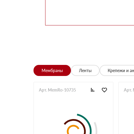
Заказывала утеплитель для перекрытий. Мене
помог выбрать. Взяли оптимальный вариант по 
Алексей
Всё супер, утеплитель упакован хорошо, спасиб
Николай
Цена устроила, привезли вовремя все устроило,
Владимир
Обыскались определенный утеплитель роквул, 
разных складов к назначенному дню
Николай
Мембраны
Ленты
Крепежи и а
Начал сотрудничать недавно, нареканий вообщ
Просто делаю запрос по объему и срокам
Иван
Арт. MemRo-10735
Арт.
Брали утеплитель несколькими партиями, на то
Владимир
Заказывали с самовывозом, по качеству вопрос
складу, навигатор не туда завёл. Позвонили ме
ребята на месте помогли загрузить
Павел