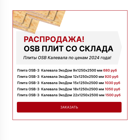
09 июля 2025
Заказывала утеплитель для перекрытий. Менеджер
Денис объяснил разницу между материалами и помог
выбрать. Взяли оптимальный вариант по цене.
Доставили без задержек
Алексей
13 июня 2025
Всё супер, утеплитель упакован хорошо, спасибо
Николай
06 июня 2025
Цена устроила, привезли вовремя все устроило, спасибо!
Владимир
05 июня 2025
Обыскались определенный утеплитель роквул, спасибо
менеджеру Алёне с организацией доставки с разных
складов к назначенному дню
Николай
28 мая 2025
Начал сотрудничать недавно, нареканий вообще нет,
работаю уже напрямую с менеджером, что удобно.
Просто делаю запрос по объему и срокам
Иван
20 мая 2025
Брали утеплитель несколькими партиями, на той неделе
получили вторую. Всё супер
Владимир
12 мая 2025