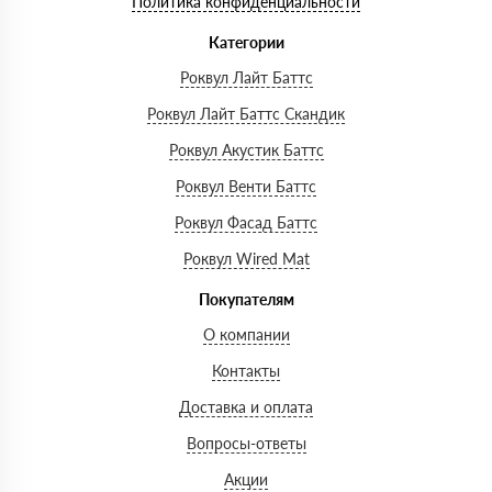
Политика конфиденциальности
Категории
Роквул Лайт Баттс
Роквул Лайт Баттс Скандик
Роквул Акустик Баттс
Роквул Венти Баттс
Роквул Фасад Баттс
Роквул Wired Mat
Покупателям
О компании
Контакты
Доставка и оплата
Вопросы-ответы
Акции