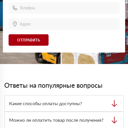
ОТПРАВИТЬ
Ответы на популярные вопросы
Какие способы оплаты доступны?
Можно оплатить заказ наличными, картой или
безналичным переводом на расчётный счёт. Формат
Можно ли оплатить товар после получения?
оплаты лучше заранее согласовать с менеджером при