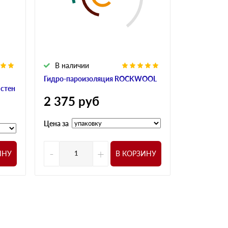
В наличии
Гидро-пароизоляция ROCKWOOL
 стен
2 375
руб
Цена за
-
+
ИНУ
В КОРЗИНУ