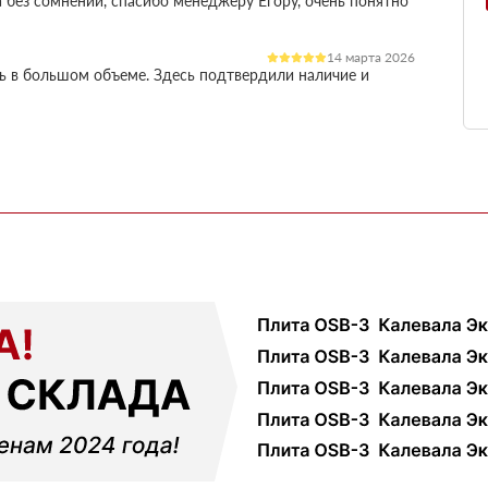
 без сомнений, спасибо менеджеру Егору, очень понятно
14 марта 2026
ль в большом объеме. Здесь подтвердили наличие и
остило работу
03 марта 2026
огли разобратсья, менеджеры быстро связались и
02 февраля 2026
шой, но отношение нормальное, наверное будем
18 ноября 2025
ервые покупал, быстро отработали заявку и уже на
ть работы
12 октября 2025
али с другими поставщиками, здесь получилось
чения, муж принял доставку и только потом оплатил
01 сентября 2025
ек и больше сказать нечего, четко и по делу
09 июля 2025