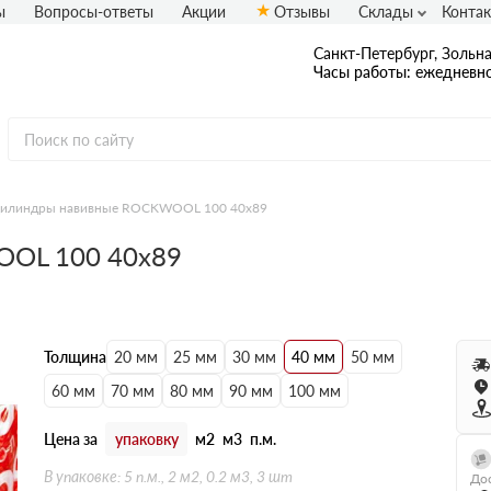
ы
Вопросы-ответы
Акции
Отзывы
Склады
Конта
Санкт-Петербург, Зольная
Часы работы: ежедневно
илиндры навивные ROCKWOOL 100 40х89
OL 100 40х89
Толщина
20 мм
25 мм
30 мм
40 мм
50 мм
60 мм
70 мм
80 мм
90 мм
100 мм
Цена за
упаковку
м2
м3
п.м.
В упаковке: 5 п.м., 2 м2, 0.2 м3, 3 шт
Дос