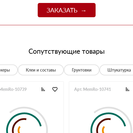
джер Денис объяснил разницу между материалами и
цене. Доставили без задержек
ЗАКАЗАТЬ
13 июня 2025
о
06 июня 2025
 спасибо!
05 июня 2025
Сопутствующие товары
спасибо менеджеру Алёне с организацией доставки с
28 мая 2025
нкеры
Клеи и составы
Грунтовки
Штукатурка
е нет, работаю уже напрямую с менеджером, что удобно.
20 мая 2025
 MemRo-10739
Арт. MemRo-10741
й неделе получили вторую. Всё супер
12 мая 2025
ов нет. Единственное неудобство было с проездом к
неджеру, объяснил нормально. Забрали без проблем,
12 мая 2025