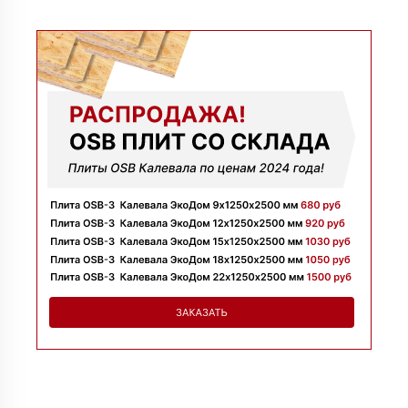
09 июля 2025
Заказывала утеплитель для перекрытий. Менеджер
Денис объяснил разницу между материалами и помог
выбрать. Взяли оптимальный вариант по цене.
Доставили без задержек
Алексей
13 июня 2025
Всё супер, утеплитель упакован хорошо, спасибо
Николай
06 июня 2025
Цена устроила, привезли вовремя все устроило, спасибо!
Владимир
05 июня 2025
Обыскались определенный утеплитель роквул, спасибо
менеджеру Алёне с организацией доставки с разных
складов к назначенному дню
Николай
28 мая 2025
Начал сотрудничать недавно, нареканий вообще нет,
работаю уже напрямую с менеджером, что удобно.
Просто делаю запрос по объему и срокам
Иван
20 мая 2025
Брали утеплитель несколькими партиями, на той неделе
получили вторую. Всё супер
Владимир
12 мая 2025