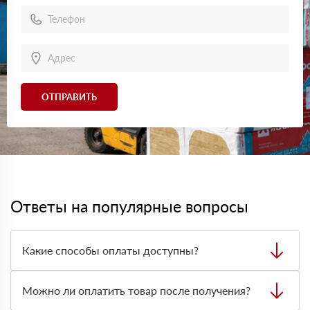
ОТПРАВИТЬ
Ответы на популярные вопросы
Какие способы оплаты доступны?
Можно оплатить заказ наличными, картой или
безналичным переводом на расчётный счёт. Формат
Можно ли оплатить товар после получения?
оплаты лучше заранее согласовать с менеджером при