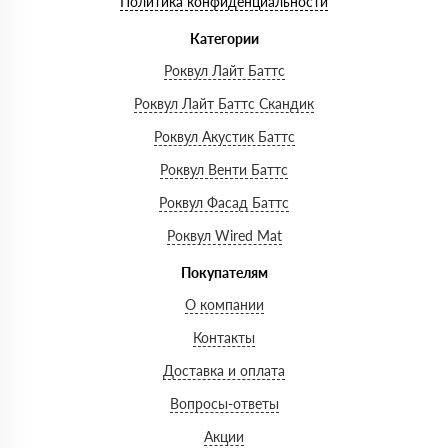
Политика конфиденциальности
Категории
Роквул Лайт Баттс
Роквул Лайт Баттс Скандик
Роквул Акустик Баттс
Роквул Венти Баттс
Роквул Фасад Баттс
Роквул Wired Mat
Покупателям
О компании
Контакты
Доставка и оплата
Вопросы-ответы
Акции