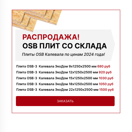
09 июля 2025
Заказывала утеплитель для перекрытий. Менеджер
Денис объяснил разницу между материалами и помог
выбрать. Взяли оптимальный вариант по цене.
Доставили без задержек
Алексей
13 июня 2025
Всё супер, утеплитель упакован хорошо, спасибо
Николай
06 июня 2025
Цена устроила, привезли вовремя все устроило, спасибо!
Владимир
05 июня 2025
Обыскались определенный утеплитель роквул, спасибо
менеджеру Алёне с организацией доставки с разных
складов к назначенному дню
Николай
28 мая 2025
Начал сотрудничать недавно, нареканий вообще нет,
работаю уже напрямую с менеджером, что удобно.
Просто делаю запрос по объему и срокам
Иван
20 мая 2025
Брали утеплитель несколькими партиями, на той неделе
получили вторую. Всё супер
Владимир
12 мая 2025