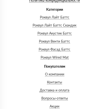
Политика конфиденциальности
Категории
Роквул Лайт Баттс
Роквул Лайт Баттс Скандик
Роквул Акустик Баттс
Роквул Венти Баттс
Роквул Фасад Баттс
Роквул Wired Mat
Покупателям
О компании
Контакты
Доставка и оплата
Вопросы-ответы
Акции