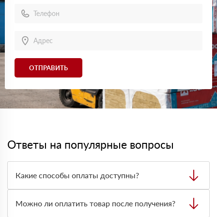
ОТПРАВИТЬ
Ответы на популярные вопросы
Какие способы оплаты доступны?
Можно оплатить заказ наличными, картой или
безналичным переводом на расчётный счёт. Формат
Можно ли оплатить товар после получения?
оплаты лучше заранее согласовать с менеджером при