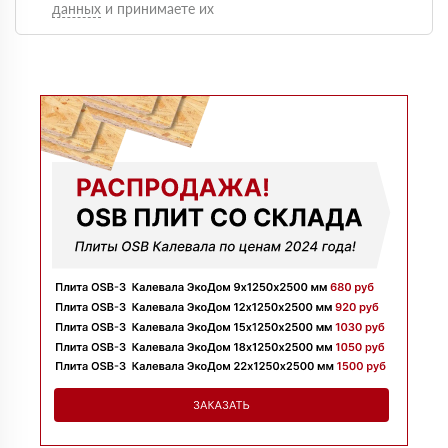
данных
и принимаете их
Оформили быстро, доставку сделали без задержек и
больше сказать нечего, четко и по делу
Марина
09 июля 2025
Заказывала утеплитель для перекрытий. Менеджер
Денис объяснил разницу между материалами и помог
выбрать. Взяли оптимальный вариант по цене.
Доставили без задержек
Алексей
13 июня 2025
Всё супер, утеплитель упакован хорошо, спасибо
Николай
06 июня 2025
Цена устроила, привезли вовремя все устроило, спасибо!
Владимир
05 июня 2025
Обыскались определенный утеплитель роквул, спасибо
менеджеру Алёне с организацией доставки с разных
складов к назначенному дню
Николай
28 мая 2025
Начал сотрудничать недавно, нареканий вообще нет,
работаю уже напрямую с менеджером, что удобно.
Просто делаю запрос по объему и срокам
Иван
20 мая 2025