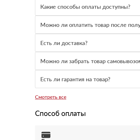
Какие способы оплаты доступны?
Можно оплатить заказ наличными, картой или 
оформлении заявки.
Можно ли оплатить товар после пол
Да, по большинству заказов доступна оплата по
Есть ли доставка?
Да, доставляем строительные материалы на объе
Можно ли забрать товар самовывозо
Да, самовывоз возможен со склада. Товар выд
Есть ли гарантия на товар?
Да, на товары действует гарантия производит
Смотреть все
Способ оплаты