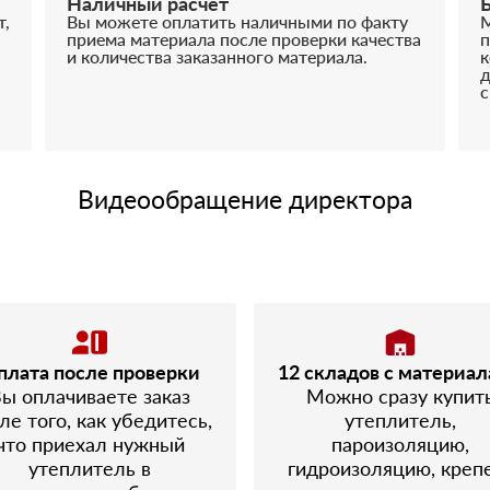
Наличный расчёт
т,
Вы можете оплатить наличными по факту
М
приема материала после проверки качества
п
и количества заказанного материала.
к
д
с
Видеообращение директора
плата после проверки
12 складов с материа
ы оплачиваете заказ
Можно сразу купит
ле того, как убедитесь,
утеплитель,
что приехал нужный
пароизоляцию,
утеплитель в
гидроизоляцию, креп