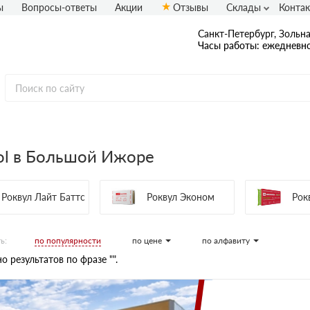
ы
Вопросы-ответы
Акции
Отзывы
Склады
Конта
Санкт-Петербург, Зольная
Часы работы: ежедневно
ol в Большой Ижоре
Роквул Лайт Баттс
Роквул Эконом
Рок
по популярности
по цене
по алфавиту
ь:
о результатов по фразе "".